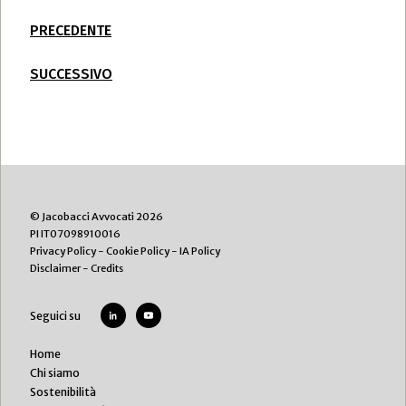
PRECEDENTE
SUCCESSIVO
© Jacobacci Avvocati 2026
PI IT07098910016
Privacy Policy
-
Cookie Policy
-
IA Policy
Disclaimer
-
Credits
Seguici su
Home
Chi siamo
Sostenibilità