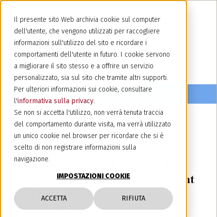
Il presente sito Web archivia cookie sul computer
dell'utente, che vengono utilizzati per raccogliere
informazioni sull'utilizzo del sito e ricordare i
comportamenti dell'utente in futuro. I cookie servono
a migliorare il sito stesso e a offrire un servizio
personalizzato, sia sul sito che tramite altri supporti.
Per ulteriori informazioni sui cookie, consultare
l'
informativa sulla privacy
.
Se non si accetta l'utilizzo, non verrà tenuta traccia
del comportamento durante visita, ma verrà utilizzato
29 aprile 2025
un unico cookie nel browser per ricordare che si è
Seminario “Trademarks and
scelto di non registrare informazioni sulla
navigazione.
Designs: New Challenges in the
IMPOSTAZIONI COOKIE
Digital Era and Best Enforcement
of These IP Titles”, Genova - 6
ACCETTA
RIFIUTA
maggio 2025