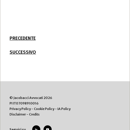
PRECEDENTE
SUCCESSIVO
© Jacobacci Avvocati 2026
PI IT07098910016
Privacy Policy
-
Cookie Policy
-
IA Policy
Disclaimer
-
Credits
Seguici su