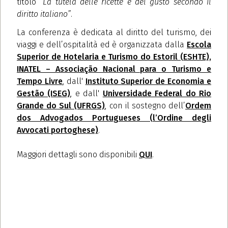
titolo
“La tutela delle ricette e del gusto secondo il
diritto italiano”
.
La conferenza è dedicata al diritto del turismo, dei
viaggi e dell’ospitalità ed è organizzata dalla
Escola
Superior de Hotelaria e Turismo do Estoril (ESHTE),
INATEL – Associação Nacional para o Turismo e
Tempo Livre
, dall'
Instituto Superior de Economia e
Gestão (ISEG)
, e dall'
Universidade Federal do Rio
Grande do Sul (UFRGS)
, con il sostegno dell’
Ordem
dos Advogados Portugueses (l’Ordine degli
Avvocati portoghese)
.
Maggiori dettagli sono disponibili
QUI
.