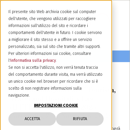
Il presente sito Web archivia cookie sul computer
dell'utente, che vengono utilizzati per raccogliere
informazioni sull'utilizzo del sito e ricordare i
comportamenti dell'utente in futuro. I cookie servono
a migliorare il sito stesso e a offrire un servizio
personalizzato, sia sul sito che tramite altri supporti.
Per ulteriori informazioni sui cookie, consultare
l'
informativa sulla privacy
.
Se non si accetta l'utilizzo, non verrà tenuta traccia
del comportamento durante visita, ma verrà utilizzato
30 ottobre 2025
un unico cookie nel browser per ricordare che si è
International Journal of Tourism,
scelto di non registrare informazioni sulla
navigazione.
Travel and Hospitality Law
IMPOSTAZIONI COOKIE
(IJTTHL) Conference 2025 –
Portogallo, 2 - 4 Novembre 2025
ACCETTA
RIFIUTA
Il nostro associate Stefano Vergano, parteciperà