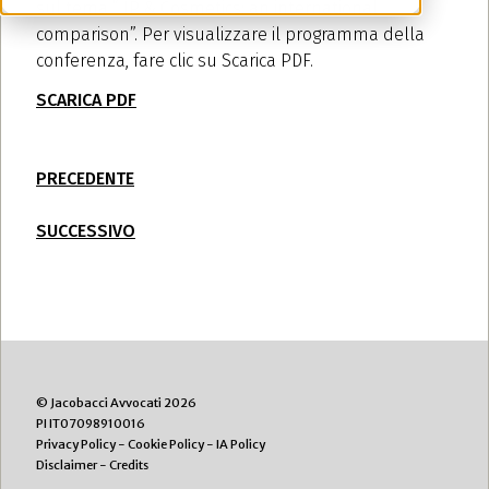
sul tema “ IP & Cosmetics: an international
comparison”. Per visualizzare il programma della
conferenza, fare clic su Scarica PDF.
SCARICA PDF
PRECEDENTE
SUCCESSIVO
© Jacobacci Avvocati 2026
PI IT07098910016
Privacy Policy
-
Cookie Policy
-
IA Policy
Disclaimer
-
Credits