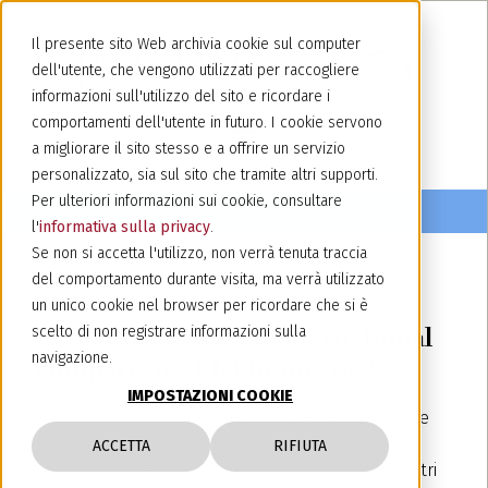
Il presente sito Web archivia cookie sul computer
dell'utente, che vengono utilizzati per raccogliere
informazioni sull'utilizzo del sito e ricordare i
comportamenti dell'utente in futuro. I cookie servono
a migliorare il sito stesso e a offrire un servizio
personalizzato, sia sul sito che tramite altri supporti.
Per ulteriori informazioni sui cookie, consultare
l'
informativa sulla privacy
.
Se non si accetta l'utilizzo, non verrà tenuta traccia
del comportamento durante visita, ma verrà utilizzato
21 gennaio 2022
un unico cookie nel browser per ricordare che si è
"IP & Cosmetics: an international
scelto di non registrare informazioni sulla
navigazione.
comparison" 1 febbraio 2022
IMPOSTAZIONI COOKIE
L’Avv. Paola Gelato partecipa in qualità di relatrice
ad un evento organizzato da Indicam, in
ACCETTA
RIFIUTA
collaborazione con Cosmetica Italia, Unifab ed altri