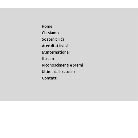
Home
Chi siamo
Sostenibilità
Aree di attività
JA International
Il team
Riconoscimenti e premi
Ultime dallo studio
Contatti