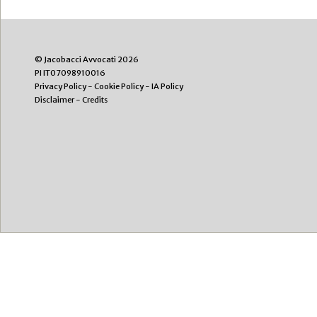
© Jacobacci Avvocati 2026
PI IT07098910016
Privacy Policy
-
Cookie Policy
-
IA Policy
Disclaimer
-
Credits