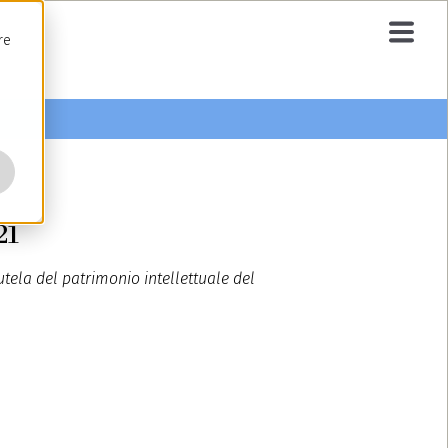
re
21
utela del patrimonio intellettuale del