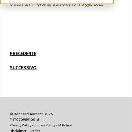
Cracovia, in Polonia, dall’8 al 10 maggio 2025.
PRECEDENTE
SUCCESSIVO
© Jacobacci Avvocati 2026
PI IT07098910016
Privacy Policy
-
Cookie Policy
-
IA Policy
Disclaimer
-
Credits