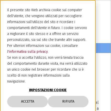
Il presente sito Web archivia cookie sul computer
dell'utente, che vengono utilizzati per raccogliere
informazioni sull'utilizzo del sito e ricordare i
comportamenti dell'utente in futuro. I cookie servono
a migliorare il sito stesso e a offrire un servizio
personalizzato, sia sul sito che tramite altri supporti.
Per ulteriori informazioni sui cookie, consultare
l'
informativa sulla privacy
.
Se non si accetta l'utilizzo, non verrà tenuta traccia
del comportamento durante visita, ma verrà utilizzato
5 maggio 2025
un unico cookie nel browser per ricordare che si è
Legalmondo Members Meeting
scelto di non registrare informazioni sulla
navigazione.
2025 – Cracovia, Polonia, 8 - 10
IMPOSTAZIONI COOKIE
maggio
ACCETTA
RIFIUTA
La nostra counsel,
Chiara De Cesero
parteciperà al
Members Meeting di Legalmondo che avrà luogo a