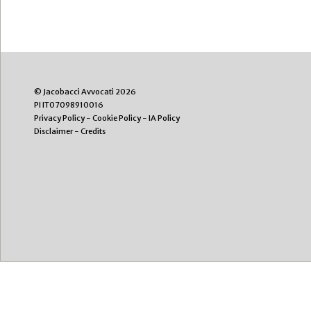
© Jacobacci Avvocati 2026
PI IT07098910016
Privacy Policy
-
Cookie Policy
-
IA Policy
Disclaimer
-
Credits