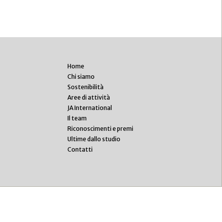
Home
Chi siamo
Sostenibilità
Aree di attività
JA International
Il team
Riconoscimenti e premi
Ultime dallo studio
Contatti