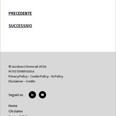
PRECEDENTE
SUCCESSIVO
© Jacobacci Avvocati 2026
PI IT07098910016
Privacy Policy
-
Cookie Policy
-
IA Policy
Disclaimer
-
Credits
Seguici su
Home
Chi siamo