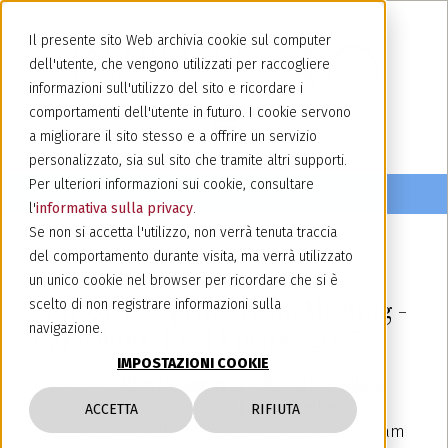
Il presente sito Web archivia cookie sul computer
dell'utente, che vengono utilizzati per raccogliere
informazioni sull'utilizzo del sito e ricordare i
comportamenti dell'utente in futuro. I cookie servono
a migliorare il sito stesso e a offrire un servizio
personalizzato, sia sul sito che tramite altri supporti.
Per ulteriori informazioni sui cookie, consultare
l'
informativa sulla privacy
.
Se non si accetta l'utilizzo, non verrà tenuta traccia
del comportamento durante visita, ma verrà utilizzato
10 marzo 2025
un unico cookie nel browser per ricordare che si è
MARQUES Spring Team Meeting -
scelto di non registrare informazioni sulla
navigazione.
Barcellona, 13 - 14 marzo 2025
IMPOSTAZIONI COOKIE
I nostri soci
Alberto Camusso
e
Nicoletta Galizia
,
insieme alla nostra counsel
Lauren Keller
,
ACCETTA
RIFIUTA
parteciperanno alla 23ª edizione dello Spring Team