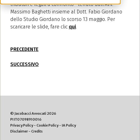
tributari e legali a confronto" tenuto dall'Avv.
Massimo Baghetti insieme al Dott. Fabio Giordano
dello Studio Giordano lo scorso 13 maggio. Per
scaricare le slide, fare clic
qui
.
PRECEDENTE
SUCCESSIVO
© Jacobacci Avvocati 2026
PI IT07098910016
Privacy Policy
-
Cookie Policy
-
IA Policy
Disclaimer
-
Credits