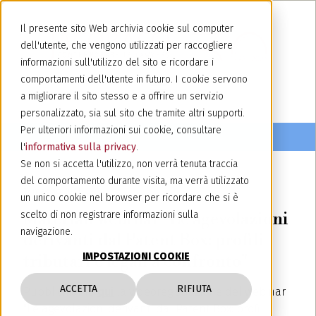
Il presente sito Web archivia cookie sul computer
dell'utente, che vengono utilizzati per raccogliere
informazioni sull'utilizzo del sito e ricordare i
comportamenti dell'utente in futuro. I cookie servono
a migliorare il sito stesso e a offrire un servizio
personalizzato, sia sul sito che tramite altri supporti.
Per ulteriori informazioni sui cookie, consultare
l'
informativa sulla privacy
.
Se non si accetta l'utilizzo, non verrà tenuta traccia
del comportamento durante visita, ma verrà utilizzato
17 maggio 2021
un unico cookie nel browser per ricordare che si è
Materiali webinar "Le agevolazioni
scelto di non registrare informazioni sulla
navigazione.
derivanti dal Patent Box: profili
IMPOSTAZIONI COOKIE
tributari e legali a confronto"
ACCETTA
RIFIUTA
Pubblichiamo
qui
la videoregistrazione del webinar
"Le agevolazioni derivanti dal Patent Box: profili