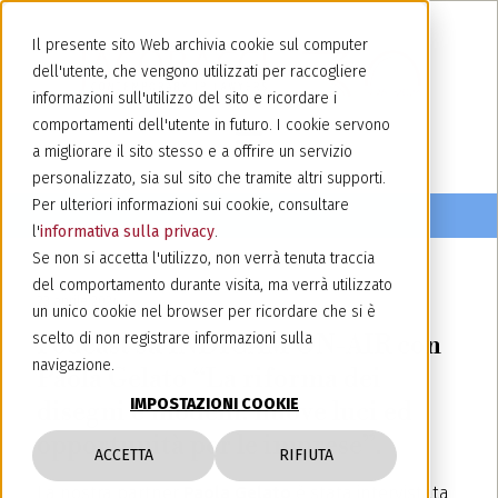
Il presente sito Web archivia cookie sul computer
dell'utente, che vengono utilizzati per raccogliere
informazioni sull'utilizzo del sito e ricordare i
comportamenti dell'utente in futuro. I cookie servono
a migliorare il sito stesso e a offrire un servizio
personalizzato, sia sul sito che tramite altri supporti.
Per ulteriori informazioni sui cookie, consultare
l'
informativa sulla privacy
.
Se non si accetta l'utilizzo, non verrà tenuta traccia
del comportamento durante visita, ma verrà utilizzato
23 aprile 2024
un unico cookie nel browser per ricordare che si è
Podcast su INDICAM ON-AIR con
scelto di non registrare informazioni sulla
navigazione.
Paola Gelato “La riforma dei
IMPOSTAZIONI COOKIE
disegni e modelli: nuove luci ed
opportunità per le imprese”.
ACCETTA
RIFIUTA
La nostra partner
Paola Gelato
è stata intervistata