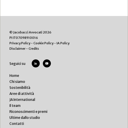
© Jacobacci Avvocati 2026
PI IT07098910016
Privacy Policy
-
Cookie Policy
-
IA Policy
Disclaimer
-
Credits
Seguici su
Home
Chi siamo
Sostenibilità
Aree di attività
JA International
Il team
Riconoscimenti e premi
Ultime dallo studio
Contatti