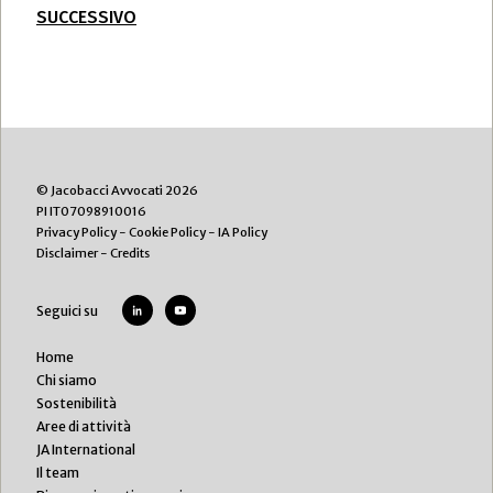
SUCCESSIVO
© Jacobacci Avvocati 2026
PI IT07098910016
Privacy Policy
-
Cookie Policy
-
IA Policy
Disclaimer
-
Credits
Seguici su
Home
Chi siamo
Sostenibilità
Aree di attività
JA International
Il team