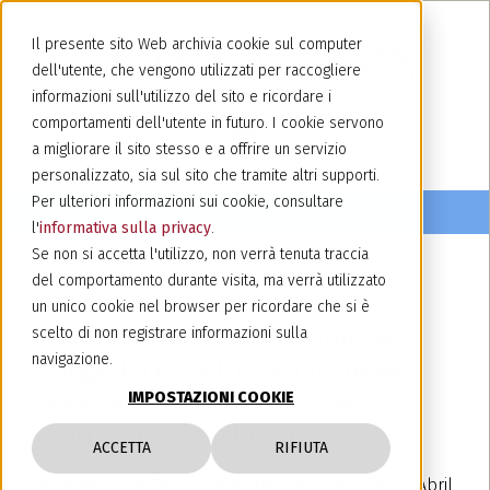
Il presente sito Web archivia cookie sul computer
dell'utente, che vengono utilizzati per raccogliere
informazioni sull'utilizzo del sito e ricordare i
comportamenti dell'utente in futuro. I cookie servono
a migliorare il sito stesso e a offrire un servizio
personalizzato, sia sul sito che tramite altri supporti.
Per ulteriori informazioni sui cookie, consultare
l'
informativa sulla privacy
.
Se non si accetta l'utilizzo, non verrà tenuta traccia
del comportamento durante visita, ma verrà utilizzato
28 gennaio 2021
un unico cookie nel browser per ricordare che si è
Webinar: La comunicazione ai
scelto di non registrare informazioni sulla
navigazione.
tempi del Covid-19: un focus su
IMPOSTAZIONI COOKIE
l'industria del turismo e dello
spettacolo" - 4 febbraio 2021
ACCETTA
RIFIUTA
Emanuela Truffo
e
Ignacio Temiño Ceniceros
di Abril