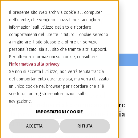
Il presente sito Web archivia cookie sul computer
dell'utente, che vengono utilizzati per raccogliere
informazioni sull'utilizzo del sito e ricordare i
comportamenti dell'utente in futuro. I cookie servono
a migliorare il sito stesso e a offrire un servizio
personalizzato, sia sul sito che tramite altri supporti.
Per ulteriori informazioni sui cookie, consultare
l'
informativa sulla privacy
.
Se non si accetta l'utilizzo, non verrà tenuta traccia
del comportamento durante visita, ma verrà utilizzato
28 aprile 2022
un unico cookie nel browser per ricordare che si è
Webinar: "La descrizione nel
scelto di non registrare informazioni sulla
navigazione.
diritto industriale: come acquisire
IMPOSTAZIONI COOKIE
la prova della contraffazione in via
d'urgenza"
ACCETTA
RIFIUTA
Il 28 aprile, l
'Avv. Costanza Manavello
insieme