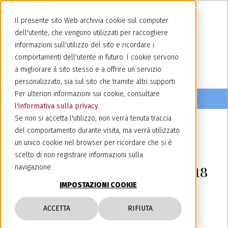
Il presente sito Web archivia cookie sul computer
dell'utente, che vengono utilizzati per raccogliere
informazioni sull'utilizzo del sito e ricordare i
comportamenti dell'utente in futuro. I cookie servono
a migliorare il sito stesso e a offrire un servizio
personalizzato, sia sul sito che tramite altri supporti.
Per ulteriori informazioni sui cookie, consultare
l'
informativa sulla privacy
.
Se non si accetta l'utilizzo, non verrà tenuta traccia
del comportamento durante visita, ma verrà utilizzato
9 marzo 2021
un unico cookie nel browser per ricordare che si è
Webinar: "Marchio
scelto di non registrare informazioni sulla
navigazione.
tridimensionale: il caso Vespa" - 18
IMPOSTAZIONI COOKIE
marzo 2021
ACCETTA
RIFIUTA
Il 18 marzo,
Barbara La Tella
ed
Elena Monte
di
Jacobacci & Partners spiegheranno l’efficacia del