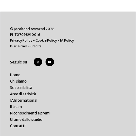
© Jacobacci Avvocati 2026
PI IT07098910016
Privacy Policy
-
Cookie Policy
-
IA Policy
Disclaimer
-
Credits
Seguici su
Home
Chi siamo
Sostenibilità
Aree di attività
JA International
Il team
Riconoscimenti e premi
Ultime dallo studio
Contatti