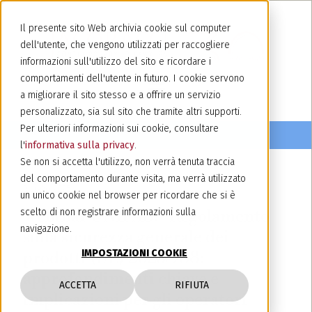
Il presente sito Web archivia cookie sul computer
dell'utente, che vengono utilizzati per raccogliere
informazioni sull'utilizzo del sito e ricordare i
comportamenti dell'utente in futuro. I cookie servono
a migliorare il sito stesso e a offrire un servizio
personalizzato, sia sul sito che tramite altri supporti.
Per ulteriori informazioni sui cookie, consultare
l'
informativa sulla privacy
.
Se non si accetta l'utilizzo, non verrà tenuta traccia
del comportamento durante visita, ma verrà utilizzato
9 luglio 2025
un unico cookie nel browser per ricordare che si è
Webinar UNIFAB: “Regolamento
scelto di non registrare informazioni sulla
navigazione.
sulla sicurezza generale dei
IMPOSTAZIONI COOKIE
prodotti (UE) 2023/988:
approfondimenti chiave e
ACCETTA
RIFIUTA
implicazioni per gli operatori