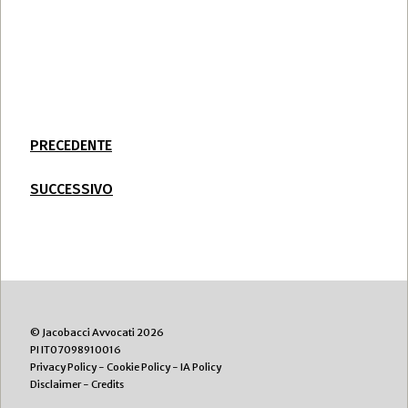
PRECEDENTE
SUCCESSIVO
© Jacobacci Avvocati 2026
PI IT07098910016
Privacy Policy
-
Cookie Policy
-
IA Policy
Disclaimer
-
Credits