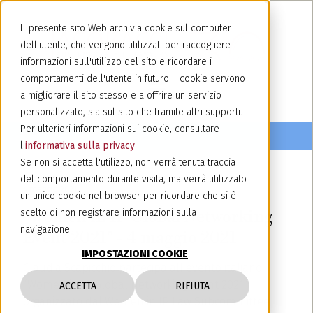
Il presente sito Web archivia cookie sul computer
dell'utente, che vengono utilizzati per raccogliere
informazioni sull'utilizzo del sito e ricordare i
comportamenti dell'utente in futuro. I cookie servono
a migliorare il sito stesso e a offrire un servizio
personalizzato, sia sul sito che tramite altri supporti.
Per ulteriori informazioni sui cookie, consultare
l'
informativa sulla privacy
.
Se non si accetta l'utilizzo, non verrà tenuta traccia
del comportamento durante visita, ma verrà utilizzato
4 maggio 2021
un unico cookie nel browser per ricordare che si è
"Women in IP Global Networking
scelto di non registrare informazioni sulla
navigazione.
Event 2021" - 4 maggio 2021
IMPOSTAZIONI COOKIE
Claudia Scapicchio partecipa all’evento italiano
“Women in IP Global Networking Event 2021”
ACCETTA
RIFIUTA
organizzato dal Women in IP Law Subcommittee