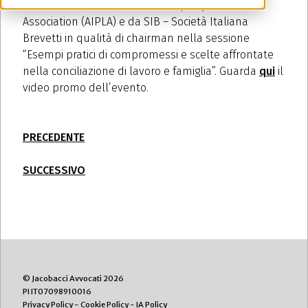
della American Intellectual Property Law
Association (AIPLA) e da SIB – Società Italiana
Brevetti in qualità di chairman nella sessione
“Esempi pratici di compromessi e scelte affrontate
nella conciliazione di lavoro e famiglia”. Guarda
qui
il
video promo dell’evento.
PRECEDENTE
SUCCESSIVO
© Jacobacci Avvocati 2026
PI IT07098910016
Privacy Policy
-
Cookie Policy
-
IA Policy