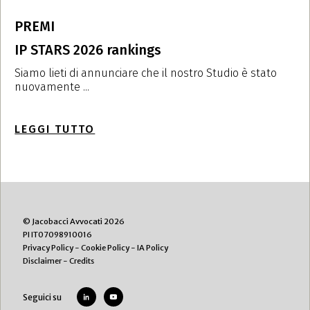
PREMI
P
IP STARS 2026 rankings
I
t
Siamo lieti di annunciare che il nostro Studio è stato
nuovamente ...
S
n
LEGGI TUTTO
L
© Jacobacci Avvocati 2026
PI IT07098910016
Privacy Policy
-
Cookie Policy
-
IA Policy
Disclaimer
-
Credits
Seguici su