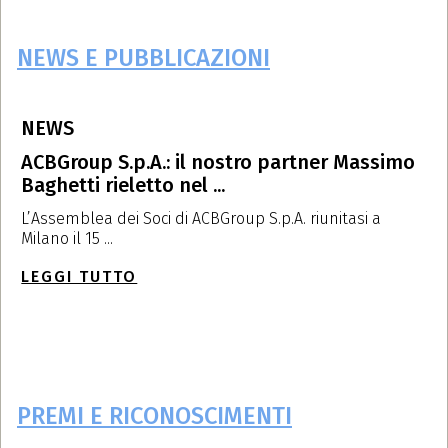
NEWS E PUBBLICAZIONI
NEWS
P
ACBGroup S.p.A.: il nostro partner Massimo
A
Baghetti rieletto nel ...
m
L’Assemblea dei Soci di ACBGroup S.p.A. riunitasi a
I
Milano il 15 ...
il 
LEGGI TUTTO
L
PREMI E RICONOSCIMENTI