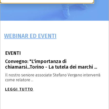
WEBINAR ED EVENTI
EVENTI
E
Convegno: "L'importanza di
L
chiamarsi...Torino - La tutela dei marchi ...
U
Il nostro seniore associate Stefano Vergano interverrà
L
come relatore ...
c
LEGGI TUTTO
L