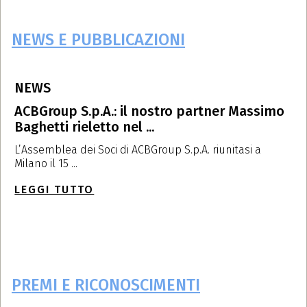
NEWS E PUBBLICAZIONI
NEWS
P
ACBGroup S.p.A.: il nostro partner Massimo
A
Baghetti rieletto nel ...
m
L’Assemblea dei Soci di ACBGroup S.p.A. riunitasi a
I
Milano il 15 ...
il 
LEGGI TUTTO
L
PREMI E RICONOSCIMENTI