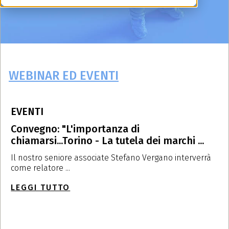
WEBINAR ED EVENTI
EVENTI
E
Convegno: "L'importanza di
L
chiamarsi...Torino - La tutela dei marchi ...
U
Il nostro seniore associate Stefano Vergano interverrà
L
come relatore ...
c
LEGGI TUTTO
L