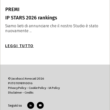
PREMI
P
IP STARS 2026 rankings
I
t
Siamo lieti di annunciare che il nostro Studio è stato
nuovamente ...
S
n
LEGGI TUTTO
L
© Jacobacci Avvocati 2026
PI IT07098910016
Privacy Policy
-
Cookie Policy
-
IA Policy
Disclaimer
-
Credits
Seguici su