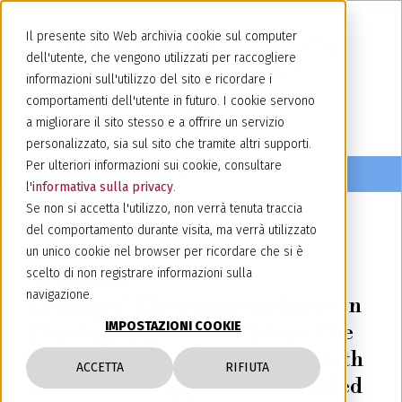
Il presente sito Web archivia cookie sul computer
dell'utente, che vengono utilizzati per raccogliere
informazioni sull'utilizzo del sito e ricordare i
comportamenti dell'utente in futuro. I cookie servono
a migliorare il sito stesso e a offrire un servizio
personalizzato, sia sul sito che tramite altri supporti.
Per ulteriori informazioni sui cookie, consultare
l'
informativa sulla privacy
.
Se non si accetta l'utilizzo, non verrà tenuta traccia
del comportamento durante visita, ma verrà utilizzato
17 maggio 2024
un unico cookie nel browser per ricordare che si è
Newsletter
scelto di non registrare informazioni sulla
navigazione.
Lexology:“ Discrepancies between
IMPOSTAZIONI COOKIE
Drawings and Patent Claims: The
Italian Supreme Court in line with
ACCETTA
RIFIUTA
the Court Of Appeal of the Unified