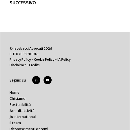
SUCCESSIVO
© Jacobacci Avvocati 2026
PI IT07098910016
Privacy Policy
-
Cookie Policy
-
IA Policy
Disclaimer
-
Credits
Seguici su
Home
Chi siamo
Sostenibilità
Aree di attività
JA International
Il team
Riconoscimenti e premi