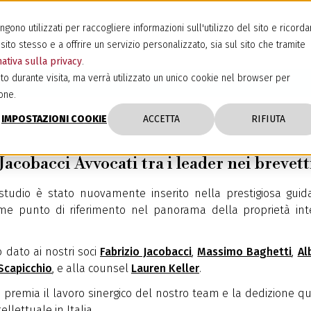
ono utilizzati per raccogliere informazioni sull'utilizzo del sito e ricorda
sito stesso e a offrire un servizio personalizzato, sia sul sito che tramite
ativa sulla privacy
.
to durante visita, ma verrà utilizzato un unico cookie nel browser per
one.
IMPOSTAZIONI COOKIE
ACCETTA
RIFIUTA
cobacci Avvocati tra i leader nei brevetti
 studio è stato nuovamente inserito nella prestigiosa gui
e punto di riferimento nel panorama della proprietà intel
 dato ai nostri soci
Fabrizio Jacobacci
,
Massimo Baghetti
,
Al
Scapicchio
, e alla counsel
Lauren Keller
.
remia il lavoro sinergico del nostro team e la dedizione quo
llettuale in Italia.