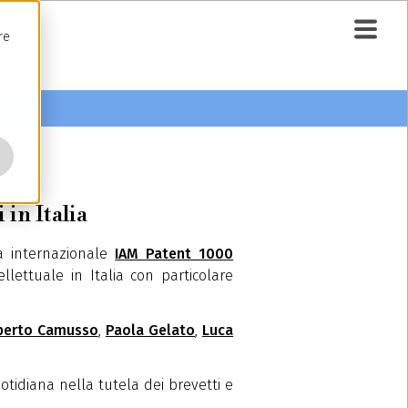
re
 in Italia
da internazionale
IAM Patent 1000
lettuale in Italia con particolare
berto Camusso
,
Paola Gelato
,
Luca
tidiana nella tutela dei brevetti e