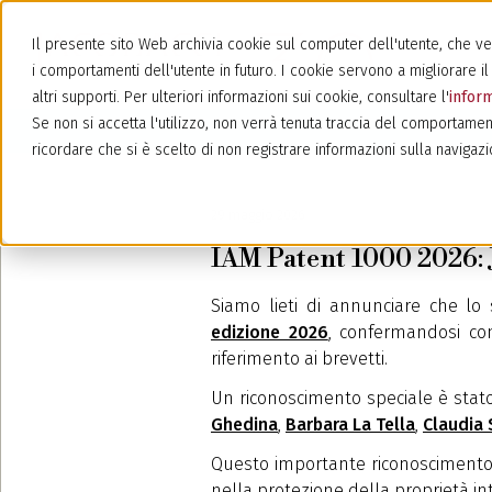
Il presente sito Web archivia cookie sul computer dell'utente, che veng
i comportamenti dell'utente in futuro. I cookie servono a migliorare il 
altri supporti. Per ulteriori informazioni sui cookie, consultare l'
inform
Se non si accetta l'utilizzo, non verrà tenuta traccia del comportamen
ricordare che si è scelto di non registrare informazioni sulla navigazi
29 maggio 2026
IAM Patent 1000 2026: Ja
Siamo lieti di annunciare che lo
edizione 2026
, confermandosi com
riferimento ai brevetti.
Un riconoscimento speciale è stato
Ghedina
,
Barbara La Tella
,
Claudia 
Questo importante riconoscimento p
nella protezione della proprietà inte