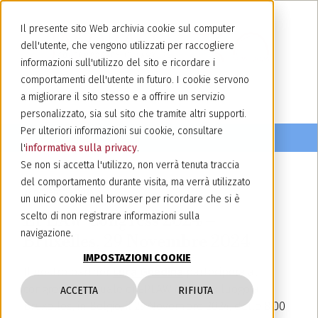
Il presente sito Web archivia cookie sul computer
dell'utente, che vengono utilizzati per raccogliere
informazioni sull'utilizzo del sito e ricordare i
comportamenti dell'utente in futuro. I cookie servono
a migliorare il sito stesso e a offrire un servizio
personalizzato, sia sul sito che tramite altri supporti.
Per ulteriori informazioni sui cookie, consultare
l'
informativa sulla privacy
.
Se non si accetta l'utilizzo, non verrà tenuta traccia
del comportamento durante visita, ma verrà utilizzato
27 novembre 2024
un unico cookie nel browser per ricordare che si è
EPLAW Congress 2024 –
scelto di non registrare informazioni sulla
navigazione.
Bruxelles, 29 Novembre 2024
IMPOSTAZIONI COOKIE
Il nostro partner
Luca Ghedina
parteciperà al
congresso annuale di EPLAW che avrà luogo a
ACCETTA
RIFIUTA
Bruxelles, in Belgio, il 29 Novembre 2024, dalle 8.00