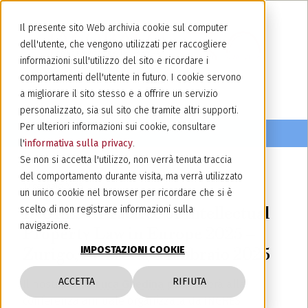
Il presente sito Web archivia cookie sul computer
dell'utente, che vengono utilizzati per raccogliere
informazioni sull'utilizzo del sito e ricordare i
comportamenti dell'utente in futuro. I cookie servono
a migliorare il sito stesso e a offrire un servizio
personalizzato, sia sul sito che tramite altri supporti.
Per ulteriori informazioni sui cookie, consultare
l'
informativa sulla privacy
.
Se non si accetta l'utilizzo, non verrà tenuta traccia
del comportamento durante visita, ma verrà utilizzato
31 gennaio 2025
un unico cookie nel browser per ricordare che si è
INGRES - Practice of Intellectual
scelto di non registrare informazioni sulla
navigazione.
Property Law in Europe 2025 –
IMPOSTAZIONI COOKIE
Zurigo, Svizzera, 3 febbraio 2025
ACCETTA
RIFIUTA
Il nostro socio
Luca Ghedina
parteciperà alla
conferenza annuale organizzata da INGRES