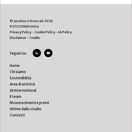
© Jacobacci Avvocati 2026
PI IT07098910016
Privacy Policy
-
Cookie Policy
-
IA Policy
Disclaimer
-
Credits
Seguici su
Home
Chi siamo
Sostenibilità
Aree di attività
JA International
Il team
Riconoscimenti e premi
Ultime dallo studio
Contatti