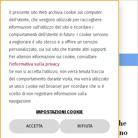
Il presente sito Web archivia cookie sul computer
dell'utente, che vengono utilizzati per raccogliere
informazioni sull'utilizzo del sito e ricordare i
comportamenti dell'utente in futuro. I cookie servono
a migliorare il sito stesso e a offrire un servizio
personalizzato, sia sul sito che tramite altri supporti.
Per ulteriori informazioni sui cookie, consultare
l'
informativa sulla privacy
.
Se non si accetta l'utilizzo, non verrà tenuta traccia
del comportamento durante visita, ma verrà utilizzato
3 luglio 2026
un unico cookie nel browser per ricordare che si è
Seminario: “Il linguaggio come
scelto di non registrare informazioni sulla
navigazione.
strumento di inclusione o
IMPOSTAZIONI COOKIE
discriminazione. Focus su
avvocatura e parità di genere: a che
ACCETTA
RIFIUTA
punto siamo?” – Torino, 30 giugno