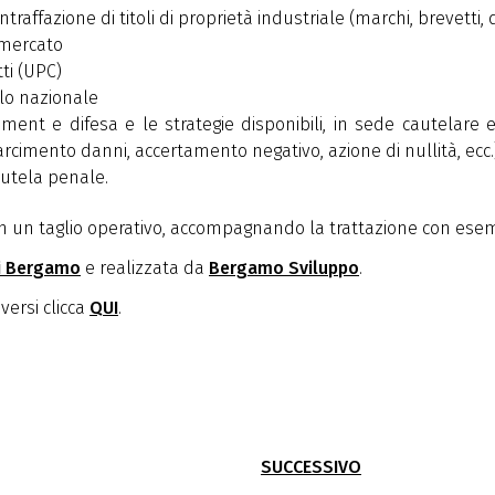
ontraffazione di titoli di proprietà industriale (marchi, brevetti,
 mercato
tti (UPC)
llo nazionale
ement e difesa e le strategie disponibili, in sede cautelare 
risarcimento danni, accertamento negativo, azione di nullità, ecc.
tutela penale.
n un taglio operativo, accompagnando la trattazione con esempl
i Bergamo
e realizzata da
Bergamo Sviluppo
.
versi clicca
QUI
.
SUCCESSIVO