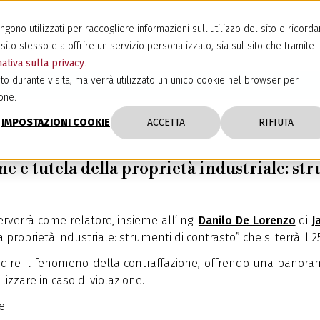
ono utilizzati per raccogliere informazioni sull'utilizzo del sito e ricorda
sito stesso e a offrire un servizio personalizzato, sia sul sito che tramite
ativa sulla privacy
.
to durante visita, ma verrà utilizzato un unico cookie nel browser per
one.
IMPOSTAZIONI COOKIE
ACCETTA
RIFIUTA
e e tutela della proprietà industriale: st
erverrà come relatore, insieme all’ing.
Danilo De Lorenzo
di
J
a proprietà industriale: strumenti di contrasto” che si terrà il 
dire il fenomeno della contraffazione, offrendo una panoram
lizzare in caso di violazione.
e: