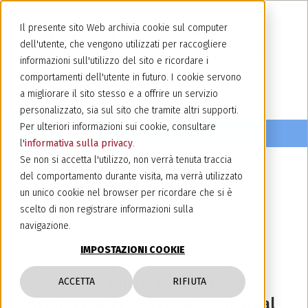
Il presente sito Web archivia cookie sul computer
dell'utente, che vengono utilizzati per raccogliere
informazioni sull'utilizzo del sito e ricordare i
comportamenti dell'utente in futuro. I cookie servono
a migliorare il sito stesso e a offrire un servizio
personalizzato, sia sul sito che tramite altri supporti.
Per ulteriori informazioni sui cookie, consultare
l'
informativa sulla privacy
.
Se non si accetta l'utilizzo, non verrà tenuta traccia
del comportamento durante visita, ma verrà utilizzato
Webinar ed Eventi (20)
un unico cookie nel browser per ricordare che si è
scelto di non registrare informazioni sulla
navigazione.
IMPOSTAZIONI COOKIE
21 ottobre 2021
Webinar: "I diritti di Proprietà
ACCETTA
RIFIUTA
Intellettuale: che cosa sono, qual