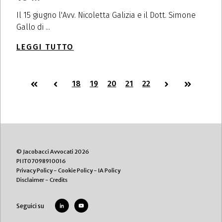
Il 15 giugno l'Avv. Nicoletta Galizia e il Dott. Simone
Gallo di ...
LEGGI TUTTO
First
Prev
18
19
20
21
22
Next
Last
© Jacobacci Avvocati 2026
PI IT07098910016
Privacy Policy
-
Cookie Policy
-
IA Policy
Disclaimer
-
Credits
Seguici su