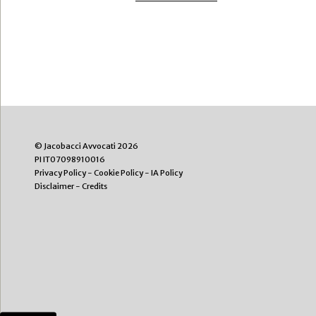
© Jacobacci Avvocati 2026
PI IT07098910016
Privacy Policy
-
Cookie Policy
-
IA Policy
Disclaimer
-
Credits