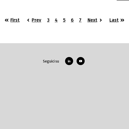
First
Prev
3
4
5
6
7
Next
Last
Seguici su