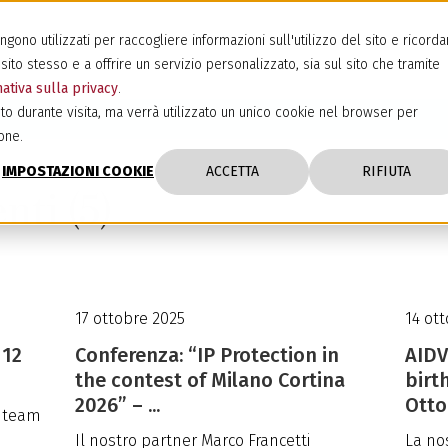
ono utilizzati per raccogliere informazioni sull'utilizzo del sito e ricorda
sito stesso e a offrire un servizio personalizzato, sia sul sito che tramite
ativa sulla privacy
.
to durante visita, ma verrà utilizzato un unico cookie nel browser per
one.
IMPOSTAZIONI COOKIE
ACCETTA
RIFIUTA
nti (5)
17 ottobre 2025
14 ot
 12
Conferenza: “IP Protection in
AIDV
the contest of Milano Cortina
birt
2026” – ...
Otto
o team
Il nostro partner Marco Francetti
La no