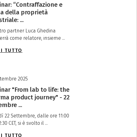
nar: “Contraffazione e
la della proprietà
triale: ...
stro partner Luca Ghedina
errà come relatore, insieme ...
I TUTTO
ttembre 2025
nar "From lab to life: the
ma product journey" - 22
embre ...
dì 22 Settembre, dalle ore 11:00
:30 CET, si è svolto il ...
I TUTTO