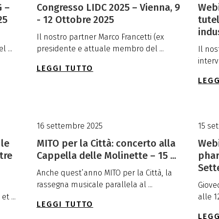
 –
Congresso LIDC 2025 – Vienna, 9
Webi
25
- 12 Ottobre 2025
tute
indus
Il nostro partner Marco Francetti (ex
 ...
presidente e attuale membro del ...
Il no
interv
LEGGI TUTTO
LEGG
16 settembre 2025
15 se
 le
MITO per la Città: concerto alla
Webi
tre
Cappella delle Molinette – 15 ...
phar
Sett
Anche quest’anno MITO per la Città, la
rassegna musicale parallela al ...
Giove
t ...
alle 12
LEGGI TUTTO
LEGG