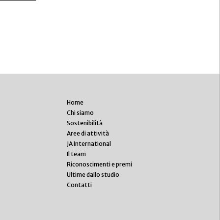
Home
Chi siamo
Sostenibilità
Aree di attività
JA International
Il team
Riconoscimenti e premi
Ultime dallo studio
Contatti