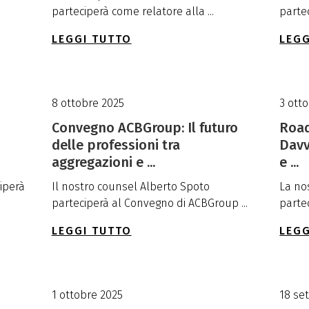
parteciperà come relatore alla ...
partec
LEGGI TUTTO
LEGG
8 ottobre 2025
3 ott
Convegno ACBGroup: Il futuro
Road
delle professioni tra
Davv
aggregazioni e ...
e ...
iperà
Il nostro counsel Alberto Spoto
La no
parteciperà al Convegno di ACBGroup ...
partec
LEGGI TUTTO
LEGG
1 ottobre 2025
18 se