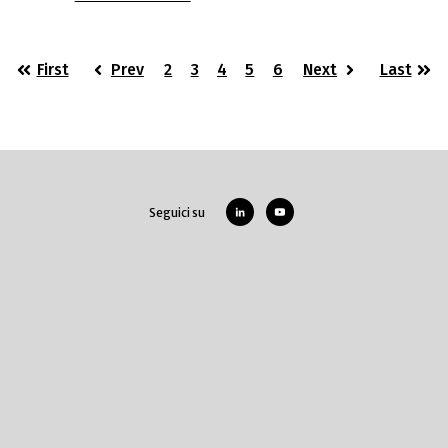
First
Prev
2
3
4
5
6
Next
Last
Seguici su