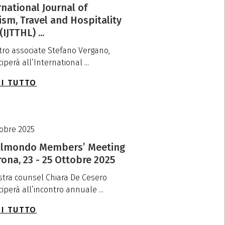
rnational Journal of
ism, Travel and Hospitality
IJTTHL) ...
stro associate Stefano Vergano,
iperà all’International ...
I TUTTO
tobre 2025
almondo Members’ Meeting
rona, 23 - 25 Ottobre 2025
stra counsel Chiara De Cesero
iperà all’incontro annuale ...
I TUTTO