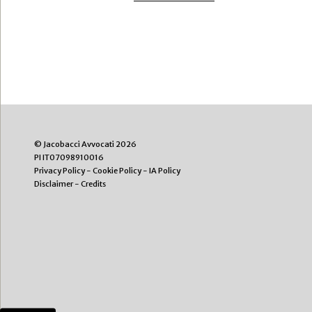
© Jacobacci Avvocati 2026
PI IT07098910016
Privacy Policy
-
Cookie Policy
-
IA Policy
Disclaimer
-
Credits