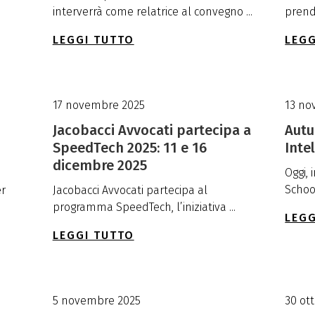
interverrà come relatrice al convegno ...
prend
LEGGI TUTTO
LEGG
17 novembre 2025
13 no
Jacobacci Avvocati partecipa a
Autu
SpeedTech 2025: 11 e 16
Intel
dicembre 2025
Oggi,
School
er
Jacobacci Avvocati partecipa al
programma SpeedTech, l’iniziativa ...
LEGG
LEGGI TUTTO
5 novembre 2025
30 ot