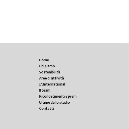
Home
Chi siamo
Sostenibilità
Aree di attività
JA International
Il team
Riconoscimenti e premi
Ultime dallo studio
Contatti