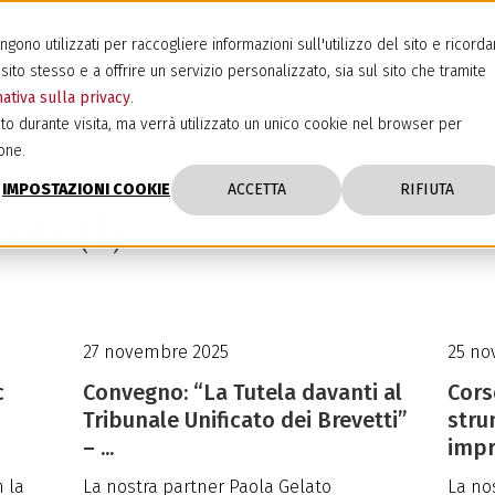
ono utilizzati per raccogliere informazioni sull'utilizzo del sito e ricorda
sito stesso e a offrire un servizio personalizzato, sia sul sito che tramite
ativa sulla privacy
.
to durante visita, ma verrà utilizzato un unico cookie nel browser per
one.
IMPOSTAZIONI COOKIE
ACCETTA
RIFIUTA
nti (4)
27 novembre 2025
25 no
c
Convegno: “La Tutela davanti al
Cors
Tribunale Unificato dei Brevetti”
stru
– ...
impr
n la
La nostra partner Paola Gelato
La no