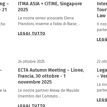
ng –
ITMA ASIA + CITME, Singapore
Inte
- 21
2025
Tour
Law (
La nostra senior associate Elena
Prandoni, insieme a Fabio di Biase, ...
tho
Il no
partec
LEGGI TUTTO
LEGG
24 ottobre 2025
22 ot
–
ECTA Autumn Meeting – Lione,
Leg
Francia, 30 ottobre - 1
– Ve
novembre 2025
La no
partec
e la
Le nostre partner Alexia de Maulde
(membro del Comitato ...
LEGG
LEGGI TUTTO