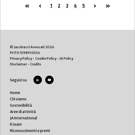
Prima
Precedente
1
2
3
4
5
Successiva
Ultima
© Jacobacci Avvocati 2026
PI IT07098910016
Privacy Policy
-
Cookie Policy
-
IA Policy
Disclaimer
-
Credits
Seguici su
Home
Chi siamo
Sostenibilità
Aree di attività
JA International
Il team
Riconoscimenti e premi