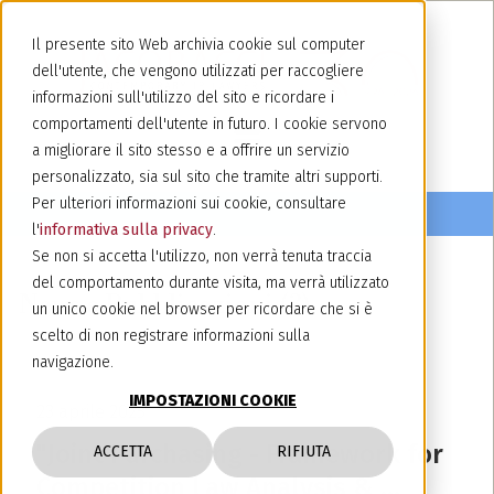
Il presente sito Web archivia cookie sul computer
dell'utente, che vengono utilizzati per raccogliere
informazioni sull'utilizzo del sito e ricordare i
comportamenti dell'utente in futuro. I cookie servono
a migliorare il sito stesso e a offrire un servizio
personalizzato, sia sul sito che tramite altri supporti.
Per ulteriori informazioni sui cookie, consultare
l'
informativa sulla privacy
.
Se non si accetta l'utilizzo, non verrà tenuta traccia
del comportamento durante visita, ma verrà utilizzato
News e Pubblicazioni (3)
un unico cookie nel browser per ricordare che si è
scelto di non registrare informazioni sulla
navigazione.
IMPOSTAZIONI COOKIE
23 aprile 2025
"Joint Purchasing - Framework for
ACCETTA
RIFIUTA
Competition Law Analysis & ...